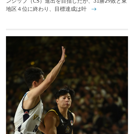
ンシップ（CS）進出を目指したが、31勝29敗と東
地区４位に終わり、目標達成は叶
→