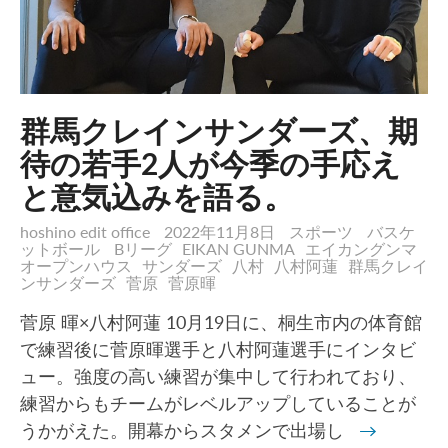
群馬クレインサンダーズ、期
待の若手2人が今季の手応え
と意気込みを語る。
hoshino edit office
2022年11月8日
スポーツ
バスケ
ットボール
Bリーグ
EIKAN GUNMA
エイカングンマ
オープンハウス
サンダーズ
八村
八村阿蓮
群馬クレイ
ンサンダーズ
菅原
菅原暉
菅原 暉×八村阿蓮 10月19日に、桐生市内の体育館
で練習後に菅原暉選手と八村阿蓮選手にインタビ
ュー。強度の高い練習が集中して行われており、
練習からもチームがレベルアップしていることが
うかがえた。開幕からスタメンで出場し
→