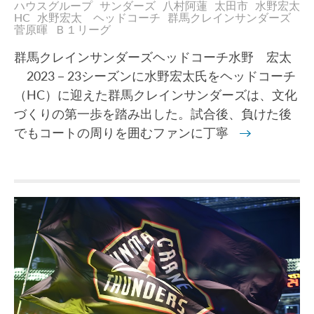
ハウスグループ
サンダーズ
八村阿蓮
太田市
水野宏太
HC
水野宏太 ヘッドコーチ
群馬クレインサンダーズ
菅原暉
Ｂ１リーグ
群馬クレインサンダーズヘッドコーチ水野 宏太
2023－23シーズンに水野宏太氏をヘッドコーチ
（HC）に迎えた群馬クレインサンダーズは、文化
づくりの第一歩を踏み出した。試合後、負けた後
でもコートの周りを囲むファンに丁寧
→