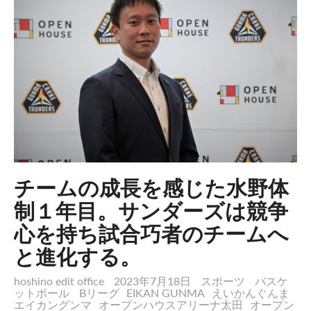
チームの成長を感じた水野体
制１年目。サンダーズは競争
心を持ち試合巧者のチームへ
と進化する。
hoshino edit office
2023年7月18日
スポーツ
バスケ
ットボール
Bリーグ
EIKAN GUNMA
えいかんぐんま
エイカングンマ
オープンハウスアリーナ太田
オープン