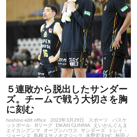
５連敗から脱出したサンダー
ズ。チームで戦う大切さを胸
に刻む
hoshino edit office
2023年3月29日
スポーツ
バスケ
ットボール
Bリーグ
EIKAN GUNMA
えいかんぐんま
エイカングンマ
オープンハウス
サンダーズ
トレイ・
ジョーンズ
島根スサノオマジック
水野宏太HC
秋田ノ