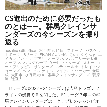
CS進出のために必要だったも
のとは――。群馬クレインサ
ンダーズの今シーズンを振り
返る
hoshino edit office
2024年6月1日
スポーツ
バスケッ
トボール
Bリーグ
EIKAN GUNMA
えいかんぐんま
エ
イカングンマ
オプアリ
オープンハウスアリーナ太田
オープンハウスグループ
ケーレブ・ターズ―スキー
コ
ー・フリッピン
サンダーズ
スティール王
トレイ・ジ
ョーンズ
ベン・ベンティル
マイケル・パーカー
並里
成
太田市
水野宏太HC
群馬クレインサンダーズ
菅原
暉
辻直人
Bリーグの2023－24シーズンは広島ドラゴンフ
ライズの優勝で幕を閉じた。B1リーグ３年目の群
馬クレインサンダーズは、クラブ初のチャンピオ