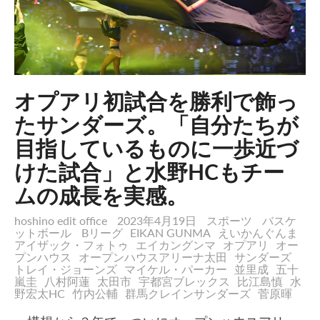
オプアリ初試合を勝利で飾っ
たサンダーズ。「自分たちが
目指しているものに一歩近づ
けた試合」と水野HCもチー
ムの成長を実感。
hoshino edit office
2023年4月19日
スポーツ
バスケ
ットボール
Bリーグ
EIKAN GUNMA
えいかんぐんま
アイザック・フォトゥ
エイカングンマ
オプアリ
オー
プンハウス
オープンハウスアリーナ太田
サンダーズ
トレイ・ジョーンズ
マイケル・パーカー
並里成
五十
嵐圭
八村阿蓮
太田市
宇都宮ブレックス
比江島慎
水
野宏太HC
竹内公輔
群馬クレインサンダーズ
菅原暉