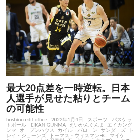
最大20点差を一時逆転。日本
人選手が見せた粘りとチーム
の可能性
hoshino edit office
2022年1月4日
スポーツ
バスケッ
トボール
EIKAN GUNMA
えいかんぐんま
エイカング
ンマ
オープンハウス
カイル・バローン
サンダーズ
ト
レイ・ジョーンズ
トーマス・ウィスマンHC
マイケ