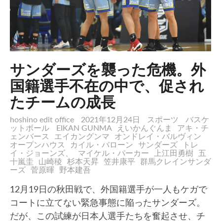
サンダーズを襲った危機。外
国籍選手不在の中で、促され
たチームの成長
hoshino edit office
2021年12月24日
スポーツ
バスケ
ットボール
EIKAN GUNMA
えいかんぐんま
アキ・チ
ェンバース
エイカングンマ
オンドレイ・バルヴィン
オープンハウス
カイル・バローン
サンダーズ
トレ
イ・ジョーンズ、
マイケル・パーカー
上江田勇樹
五
十嵐圭
山崎稜
杉本天昇
笠井康平
群馬クレインサンダ
ーズ
菅原暉
野本建吾
12月19日の秋田戦で、外国籍選手が一人もケガで
コートに立てない緊急事態に陥ったサンダーズ。
だが、この試練が日本人選手たちを奮起させ、チ