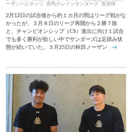
ーザンハピネッツ
群馬クレインサンダーズ
菅原暉
2月12日の試合後から約１カ月の間はリーグ戦がな
かったが、３月８日のリーグ再開から２勝７敗
と、チャンピオンシップ（CS）進出に向け１試合
でも多く勝利が欲しい中でサンダーズは足踏み状
態が続いていた。３月25日の秋田ノーザン
→