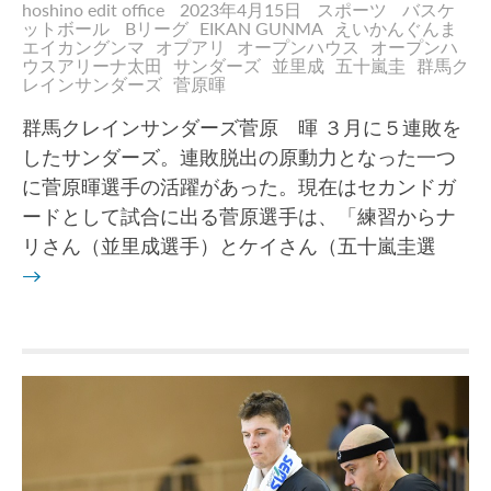
hoshino edit office
2023年4月15日
スポーツ
バスケ
ットボール
Bリーグ
EIKAN GUNMA
えいかんぐんま
エイカングンマ
オプアリ
オープンハウス
オープンハ
ウスアリーナ太田
サンダーズ
並里成
五十嵐圭
群馬ク
レインサンダーズ
菅原暉
群馬クレインサンダーズ菅原 暉 ３月に５連敗を
したサンダーズ。連敗脱出の原動力となった一つ
に菅原暉選手の活躍があった。現在はセカンドガ
ードとして試合に出る菅原選手は、「練習からナ
リさん（並里成選手）とケイさん（五十嵐圭選
→