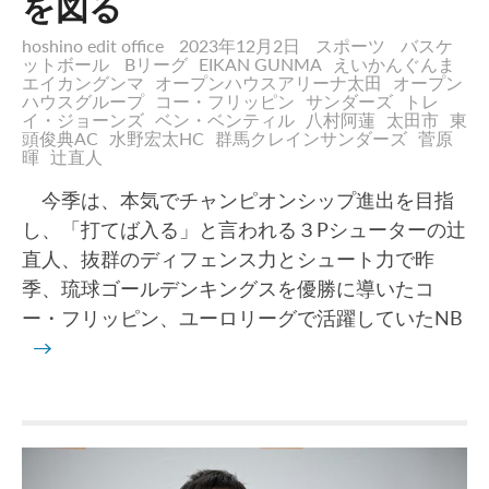
を図る
hoshino edit office
2023年12月2日
スポーツ
バスケ
ットボール
Bリーグ
EIKAN GUNMA
えいかんぐんま
エイカングンマ
オープンハウスアリーナ太田
オープン
ハウスグループ
コー・フリッピン
サンダーズ
トレ
イ・ジョーンズ
ベン・ベンティル
八村阿蓮
太田市
東
頭俊典AC
水野宏太HC
群馬クレインサンダーズ
菅原
暉
辻直人
今季は、本気でチャンピオンシップ進出を目指
し、「打てば入る」と言われる３Pシューターの辻
直人、抜群のディフェンス力とシュート力で昨
季、琉球ゴールデンキングスを優勝に導いたコ
ー・フリッピン、ユーロリーグで活躍していたNB
→