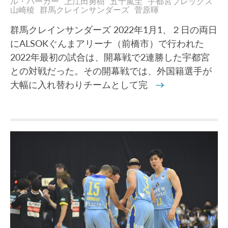
ル・パーカー
上江田勇樹
五十嵐圭
宇都宮ブレックス
山崎稜
群馬クレインサンダーズ
菅原暉
群馬クレインサンダーズ 2022年1月1、２日の両日
にALSOKぐんまアリーナ（前橋市）で行われた
2022年最初の試合は、開幕戦で2連勝した宇都宮
との対戦だった。その開幕戦では、外国籍選手が
大幅に入れ替わりチームとして完
→