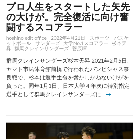
プロ人生をスタートした矢先
の大けが。完全復活に向け奮
闘するスコアラー
hoshino edit office
2022年4月21日
スポーツ
バスケ
ットボール
サンダーズ
大学No.1スコアラー
杉本天
昇
群馬クレインサンダーズ
菅原暉
群馬クレインサンダーズ杉本天昇 2021年2月5日、
ヤマト市民体育館前橋で行われたバンビシャス奈
良戦で、杉本は選手生命を脅かしかねないけがを
負った。同年1月1日、日本大学４年次に特別指定
選手として群馬クレインサンダーズに
→