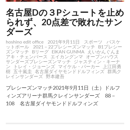
名古屋Dの３Pシュートを止め
られず、20点差で敗れたサン
ダーズ
hoshino edit office
2021年9月11日
スポーツ
バスケ
ットボール
2021－22プレシーズンマッチ
B1プレシー
ズンマッチ
Bリーグ
EIKAN GUNMA
えいかんぐんま
アキ・チェンバース
エイカングンマ
オープンハウス
サンダーズプレシーズンマッチ
ジャスティン・キーナ
ン
トレイ・ジョーンズ
マイケル・パーカー
上江田勇
樹
五十嵐圭
名古屋ダイヤモンドドルフィンズ
群馬ク
レインサンダーズ
野本建吾
プレシーズンマッチ2021年9月11日（土）ドルフ
ィンズアリーナ群馬クレインサンダーズ 88－
108 名古屋ダイヤモンドドルフィンズ