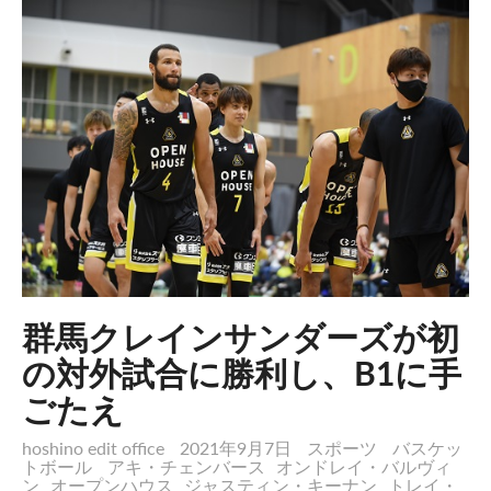
群馬クレインサンダーズが初
の対外試合に勝利し、B1に手
ごたえ
hoshino edit office
2021年9月7日
スポーツ
バスケッ
トボール
アキ・チェンバース
オンドレイ・バルヴィ
ン
オープンハウス
ジャスティン・キーナン
トレイ・