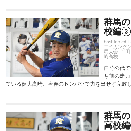
群馬の
校編③
hoshino edit 
エイカング
馬大会
半田
崎高校
自分の代で
ち前の走力
ている健大高崎。今春のセンバツで力を出せず完敗
群馬の
高校編