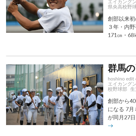
エイカング
県央高校野球
創部以来初
３年・内野
171㎝・
群馬の
hoshino edit 
エイカング
校野球部
生
創部から4
になる 7
が同月27
→