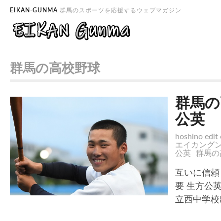
EIKAN-GUNMA
群馬のスポーツを応援するウェブマガジン
群馬の高校野球
群馬の
公英
hoshino edit 
エイカング
公英
群馬の
互いに信頼
要 生方公
立西中学校