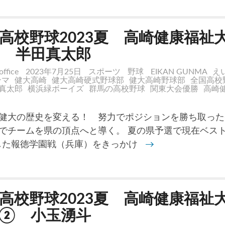
高校野球2023夏 高崎健康福祉
 半田真太郎
office
2023年7月25日
スポーツ
野球
EIKAN GUNMA
え
ンマ
健大高崎
健大高崎硬式野球部
健大高崎野球部
全国高校
真太郎
横浜緑ボーイズ
群馬の高校野球
関東大会優勝
高崎
健大の歴史を変える！ 努力でポジションを勝ち取った
でチームを県の頂点へと導く。 夏の県予選で現在ベス
した報徳学園戦（兵庫）をきっかけ
→
高校野球2023夏 高崎健康福祉
② 小玉湧斗