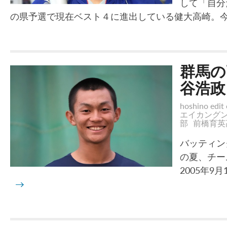
して「自分
の県予選で現在ベスト４に進出している健大高崎。
群馬の
谷浩政
hoshino edit 
エイカング
部
前橋育英
バッティン
の夏、チー
2005年
→