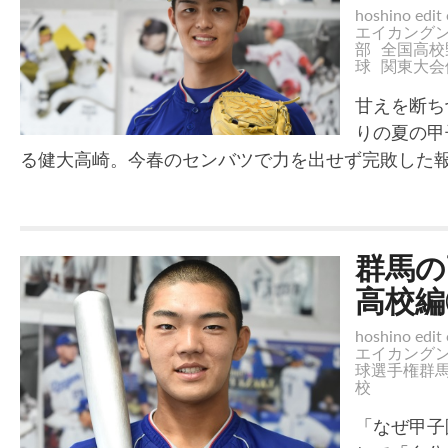
hoshino edit 
エイカング
部
全国高校
球
関東大会
甘えを断ち
りの夏の甲
る健大高崎。今春のセンバツで力を出せず完敗した
群馬の
高校編
hoshino edit 
エイカング
球選手権群
校
「なぜ甲子