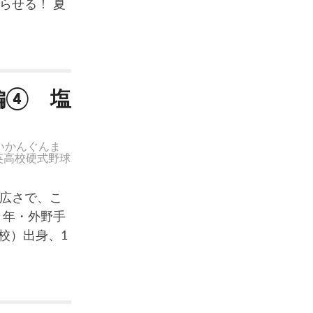
らせる！ 夏
編④ 塩
いかんぐんま
英高校硬式野球
広さで、こ
３年・外野手
校）出身、1