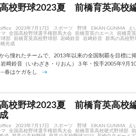
高校野球2023夏 前橋育英高校
office
2023年7月17日
スポーツ
野球
EIKAN GUNMA
え
ンマ
全国高校野球選手権群馬大会
前橋育英のエース
前橋育
野球部
前橋育英高校野球部
岩崎鈴音
岩﨑鈴音
群馬の高校野
高橋光成
から憧れたチームで、2013年以来の全国制覇を目標に
 岩﨑鈴音（いわざき・りおん）３年・投手2005年9月1
――春はケガをし
→
高校野球2023夏 前橋育英高校
成
office
2023年7月17日
スポーツ
野球
EIKAN GUNMA
え
ンマ
全国高校野球選手権群馬大会
前橋育英高校硬式野球部
泰成
群馬の高校野球
群馬の高校野球2023
高崎中央ボーイズ