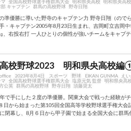
ンマ
全国高校野球選手権群馬大会
明和県央高校
明和県央高
部 キャプテン
群馬の高校野球
野寺日翔
の準優勝に導いた野寺のキャプテン力 野寺日翔（ので
手・キャプテン2005年8月23日生まれ、吉岡町立吉岡
68㎏、右投右打 一人ひとりの個性が強いチームをキャプ
高校野球2023 明和県央高校編
office
2023年8月4日
スポーツ
野球
EIKAN GUNMA
えい
ンマ
全国高校野球選手権群馬大会
塩原元気 監督
明和県央高
方公英
群馬の高校野球
野寺日翔
須藤奨太
0年で手にした２度の準優勝。関東大会で戦った経験が
月８日から始まった第105回全国高等学校野球選手権大会
日に閉幕し、8月６日から甲子園で始まる全国大会に群馬