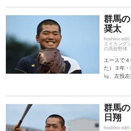
群馬の
奨太
hoshino edit 
エイカング
の高校野球
エースで４
た）３年・
㎏、左投左
群馬の
日翔
hoshino edit 