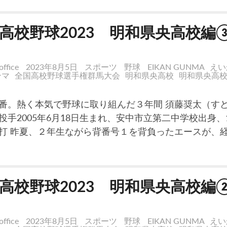
高校野球2023 明和県央高校編
office
2023年8月5日
スポーツ
野球
EIKAN GUNMA
えい
ンマ
全国高校野球選手権群馬大会
明和県央高校
明和県央高
番。熱く本気で野球に取り組んだ３年間 須藤奨太（す
投手2005年6月18日生まれ、安中市立第二中学校出身、1
打 昨夏、２年生ながら背番号１を背負ったエースが、
高校野球2023 明和県央高校編
office
2023年8月5日
スポーツ
野球
EIKAN GUNMA
えい