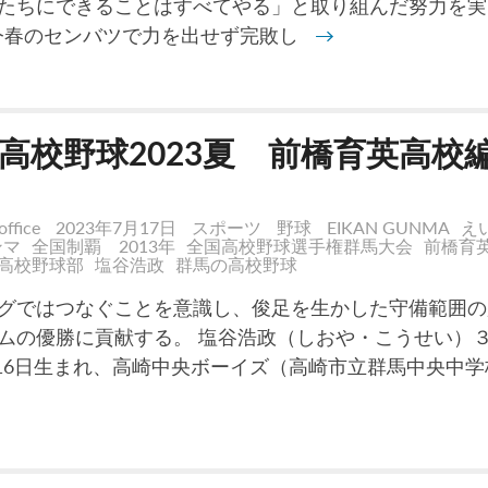
たちにできることはすべてやる」と取り組んだ努力を実
今春のセンバツで力を出せず完敗し
→
高校野球2023夏 前橋育英高校
office
2023年7月17日
スポーツ
野球
EIKAN GUNMA
え
ンマ
全国制覇 2013年
全国高校野球選手権群馬大会
前橋育
高校野球部
塩谷浩政
群馬の高校野球
グではつなぐことを意識し、俊足を生かした守備範囲の
ムの優勝に貢献する。 塩谷浩政（しおや・こうせい）
9月16日生まれ、高崎中央ボーイズ（高崎市立群馬中央中学