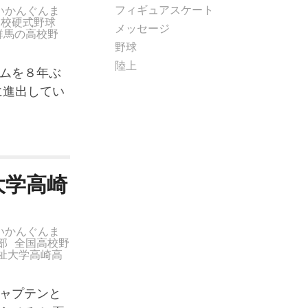
フィギュアスケート
いかんぐんま
高校硬式野球
メッセージ
群馬の高校野
野球
陸上
ムを８年ぶ
に進出してい
大学高崎
いかんぐんま
部
全国高校野
祉大学高崎高
ャプテンと