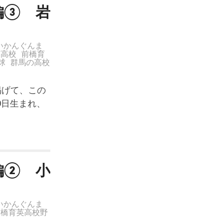
編③ 岩
いかんぐんま
英高校
前橋育
球
群馬の高校
掲げて、この
0日生まれ、
編② 小
いかんぐんま
前橋育英高校野