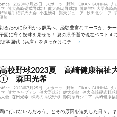
office
2023年7月25日
スポーツ
野球
EIKAN GUNMA
え
ンマ
健大高崎硬式野球部
健大高崎野球部
健康福祉大学高崎
野球選手権群馬大会
小玉湧斗
楽天ジュニア
秋田北シニア
優勝
切るために秋田から群馬へ。経験豊富なエースが、チー
子園に導く投球を見せる！ 夏の県予選で現在ベスト４
報徳学園戦（兵庫）をきっかけにチ
→
高校野球2023夏 高崎健康福祉
① 森田光希
office
2023年7月25日
スポーツ
野球
EIKAN GUNMA
え
ンマ
健大キャプテン
健大野球部
健大高崎
健大高崎硬式野球
馬大会
森田光希
群馬の高校野球
静岡裾野シニア
高崎健康福
園に行けないんだろう」とその原因を追究した日々。キ