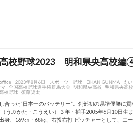
高校野球2023 明和県央高校編
office
2023年8月6日
スポーツ
野球
EIKAN GUNMA
えい
ンマ
全国高校野球選手権群馬大会
明和県央高校
明和県央高
高校野球
須藤奨太
し合った“日本一のバッテリー”。創部初の県準優勝に貢
英（うぶかた・こうえい）３年・捕手2005年6月10日生
出身、169㎝・68㎏、右投右打 ピッチャーとして、エ