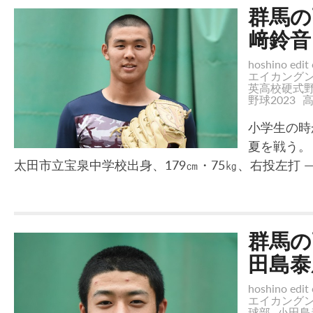
群馬の
﨑鈴音
hoshino edit 
エイカング
英高校硬式
野球2023
小学生の時
夏を戦う。
太田市立宝泉中学校出身、179㎝・75㎏、右投左打 
群馬の
田島泰
hoshino edit 
エイカング
球部
小田島