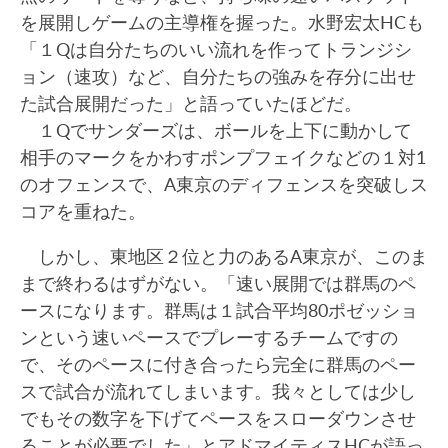
を展開しゲームの主導権を握った。水野宏太HCも
「１Qは自分たちのいい流れを作ってトランジシ
ョン（速攻）など、自分たちの強みを存分に出せ
た試合展開だった」と語っていたほどだ。
１Qでサンダーズは、ボールを上下に動かして
相手のマークをかわすポンプフェイクなどの１対1
のオフェンスで、A東京のディフェンスを突破しス
コアを重ねた。
しかし、東地区２位と力のあるA東京が、このま
まで終わるはずがない。「速い展開では群馬のペ
ースになります。群馬は１試合平均80ポゼッショ
ンという速いペースでプレーするチームですの
で、そのペースに付き合ったら完全に群馬のペー
スで試合が流れてしまいます。我々としては少し
でもその数字を下げてペースをスローダウンさせ
ることが必要でした」とアドマイティスHCが語っ