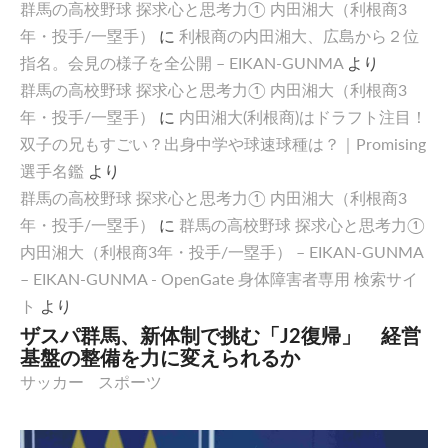
群馬の高校野球 探求心と思考力① 内田湘大（利根商3
年・投手/一塁手）
に
利根商の内田湘大、広島から２位
指名。会見の様子を全公開 – EIKAN-GUNMA
より
群馬の高校野球 探求心と思考力① 内田湘大（利根商3
年・投手/一塁手）
に
内田湘大(利根商)はドラフト注目！
双子の兄もすごい？出身中学や球速球種は？｜Promising
選手名鑑
より
群馬の高校野球 探求心と思考力① 内田湘大（利根商3
年・投手/一塁手）
に
群馬の高校野球 探求心と思考力①
内田湘大（利根商3年・投手/一塁手） – EIKAN-GUNMA
– EIKAN-GUNMA - OpenGate 身体障害者専用 検索サイ
ト
より
ザスパ群馬、新体制で挑む「J2復帰」 経営
基盤の整備を力に変えられるか
サッカー
スポーツ