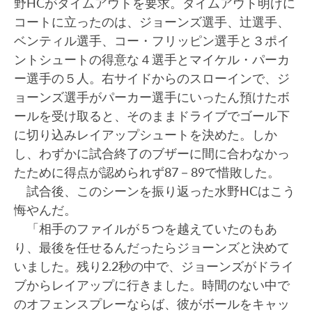
野HCがタイムアウトを要求。タイムアウト明けに
コートに立ったのは、ジョーンズ選手、辻選手、
ベンティル選手、コー・フリッピン選手と３ポイ
ントシュートの得意な４選手とマイケル・パーカ
ー選手の５人。右サイドからのスローインで、ジ
ョーンズ選手がパーカー選手にいったん預けたボ
ールを受け取ると、そのままドライブでゴール下
に切り込みレイアップシュートを決めた。しか
し、わずかに試合終了のブザーに間に合わなかっ
たために得点が認められず87－89で惜敗した。
試合後、このシーンを振り返った水野HCはこう
悔やんだ。
「相手のファイルが５つを越えていたのもあ
り、最後を任せるんだったらジョーンズと決めて
いました。残り2.2秒の中で、ジョーンズがドライ
ブからレイアップに行きました。時間のない中で
のオフェンスプレーならば、彼がボールをキャッ