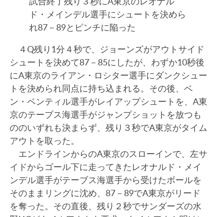
試合終了残り３秒にA東京のレオナル
ド・メインデル選手にシュートを決めら
れ87－89とピンチに陥った
４Q残り1分４秒で、ジョーンズがアウトサイド
シュートを決めて87－85にしたが、わずか10秒後
にA東京のライアン・ロシター選手にダンクシュー
トを決められ同点に持ち込まれる。その後、ベ
ン・ベンティル選手がレイアップシュートを、A東
京のテーブス海選手がジャンプショットを放つも
ののいずれも決まらず、残り３秒でA東京がタイム
アウトを取った。
エンドラインからのA東京のスローインで、左サ
イドからゴール下に走ってきたレオナルド・メイ
ンデル選手がテーブス海選手から受けたボールを
そのままリングに沈め、87－89でA東京がリード
を奪った。その直後、残り２秒でサンダーズの水