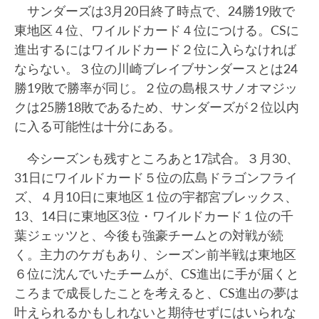
サンダーズは3月20日終了時点で、24勝19敗で
東地区４位、ワイルドカード４位につける。CSに
進出するにはワイルドカード２位に入らなければ
ならない。３位の川崎ブレイブサンダースとは24
勝19敗で勝率が同じ。２位の島根スサノオマジッ
クは25勝18敗であるため、サンダーズが２位以内
に入る可能性は十分にある。
今シーズンも残すところあと17試合。３月30、
31日にワイルドカード５位の広島ドラゴンフライ
ズ、４月10日に東地区１位の宇都宮ブレックス、
13、14日に東地区3位・ワイルドカード１位の千
葉ジェッツと、今後も強豪チームとの対戦が続
く。主力のケガもあり、シーズン前半戦は東地区
６位に沈んでいたチームが、CS進出に手が届くと
ころまで成長したことを考えると、CS進出の夢は
叶えられるかもしれないと期待せずにはいられな