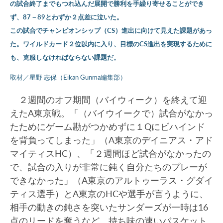
の試合終了までもつれ込んだ展開で勝利を手繰り寄せることができ
ず、87－89とわずか２点差に泣いた。
この試合でチャンピオンシップ（CS）進出に向けて見えた課題があっ
た。ワイルドカード２位以内に入り、目標のCS進出を実現するために
も、克服しなければならない課題だ。
取材／星野 志保（Eikan Gunma編集部）
２週間のオフ期間（バイウィーク）を終えて迎
えたA東京戦。「（バイウイークで）試合がなかっ
たためにゲーム勘がつかめずに１Qにビハインド
を背負ってしまった」（A東京のデイニアス・アド
マイティスHC）、「２週間ほど試合がなかったの
で、試合の入りが非常に鈍く自分たちのプレーが
できなかった」（A東京のアルトゥーラス・グダイ
ティス選手）とA東京のHCや選手が言うように、
相手の動きの鈍さを突いたサンダーズが一時は16
点のリードを奪うなど、持ち味の速いバスケット