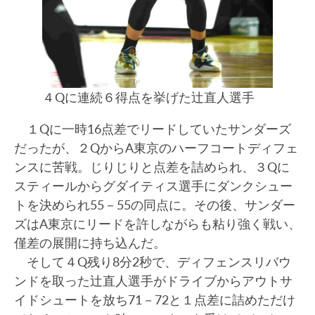
４Qに連続６得点を挙げた辻直人選手
１Qに一時16点差でリードしていたサンダーズ
だったが、２QからA東京のハーフコートディフェ
ンスに苦戦。じりじりと点差を詰められ、３Qに
スティールからグダイティス選手にダンクシュー
トを決められ55－55の同点に。その後、サンダー
ズはA東京にリードを許しながらも粘り強く戦い、
僅差の展開に持ち込んだ。
そして４Q残り8分2秒で、ディフェンスリバウ
ンドを取った辻直人選手がドライブからアウトサ
イドシュートを放ち71－72と１点差に詰めただけ