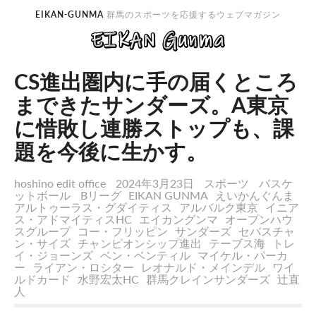
EIKAN-GUNMA
群馬のスポーツを応援するウェブマガジン
CS進出圏内に手の届くところ
まできたサンダーズ。A東京
に惜敗し連勝ストップも、課
題を今後に生かす。
hoshino edit office
2024年3月23日
スポーツ
バスケ
ットボール
Bリーグ
EIKAN GUNMA
えいかんぐんま
アルトゥーラス・グダイティス
アルバルク東京
イニア
ス・アドマイティスHC
エイカングンマ
オープンハウ
スグループ
コー・フリッピン
サンダーズ
セバスチャ
ン・サイズ
チャンピオンシップ進出
テーブス海
トレ
イ・ジョーンズ
ベン・ベンティル
マイケル・パーカ
ー
ライアン・ロシター
レオナルド・メインデル
ワイ
ルドカード
水野宏太HC
群馬クレインサンダーズ
辻直
人