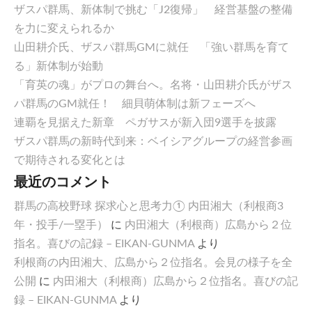
ザスパ群馬、新体制で挑む「J2復帰」 経営基盤の整備
を力に変えられるか
山田耕介氏、ザスパ群馬GMに就任 「強い群馬を育て
る」新体制が始動
「育英の魂」がプロの舞台へ。名将・山田耕介氏がザス
パ群馬のGM就任！ 細貝萌体制は新フェーズへ
連覇を見据えた新章 ペガサスが新入団9選手を披露
ザスパ群馬の新時代到来：ベイシアグループの経営参画
で期待される変化とは
最近のコメント
群馬の高校野球 探求心と思考力① 内田湘大（利根商3
年・投手/一塁手）
に
内田湘大（利根商）広島から２位
指名。喜びの記録 – EIKAN-GUNMA
より
利根商の内田湘大、広島から２位指名。会見の様子を全
公開
に
内田湘大（利根商）広島から２位指名。喜びの記
録 – EIKAN-GUNMA
より