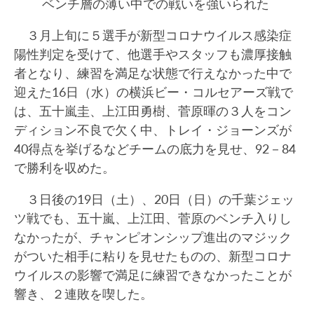
ベンチ層の薄い中での戦いを強いられた
３月上旬に５選手が新型コロナウイルス感染症
陽性判定を受けて、他選手やスタッフも濃厚接触
者となり、練習を満足な状態で行えなかった中で
迎えた16日（水）の横浜ビー・コルセアーズ戦で
は、五十嵐圭、上江田勇樹、菅原暉の３人をコン
ディション不良で欠く中、トレイ・ジョーンズが
40得点を挙げるなどチームの底力を見せ、92－84
で勝利を収めた。
３日後の19日（土）、20日（日）の千葉ジェッ
ツ戦でも、五十嵐、上江田、菅原のベンチ入りし
なかったが、チャンピオンシップ進出のマジック
がついた相手に粘りを見せたものの、新型コロナ
ウイルスの影響で満足に練習できなかったことが
響き、２連敗を喫した。