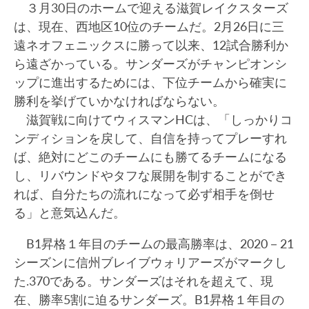
３月30日のホームで迎える滋賀レイクスターズ
は、現在、西地区10位のチームだ。2月26日に三
遠ネオフェニックスに勝って以来、12試合勝利か
ら遠ざかっている。サンダーズがチャンピオンシ
ップに進出するためには、下位チームから確実に
勝利を挙げていかなければならない。
滋賀戦に向けてウィスマンHCは、「しっかりコ
ンディションを戻して、自信を持ってプレーすれ
ば、絶対にどこのチームにも勝てるチームになる
し、リバウンドやタフな展開を制することができ
れば、自分たちの流れになって必ず相手を倒せ
る」と意気込んだ。
B1昇格１年目のチームの最高勝率は、2020－21
シーズンに信州ブレイブウォリアーズがマークし
た.370である。サンダーズはそれを超えて、現
在、勝率5割に迫るサンダーズ。B1昇格１年目の