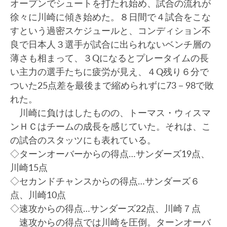
オープンでシュートを打たれ始め、試合の流れが
徐々に川崎に傾き始めた。８日間で４試合をこな
すという過密スケジュールと、コンディション不
良で日本人３選手が試合に出られないベンチ層の
薄さも相まって、３Qになるとプレータイムの長
い主力の選手たちに疲労が見え、４Q残り６分で
ついた25点差を最後まで縮められずに73－98で敗
れた。
川崎に負けはしたものの、トーマス・ウィスマ
ンＨＣはチームの成長を感じていた。それは、こ
の試合のスタッツにも表れている。
◇ターンオーバーからの得点…サンダーズ19点、
川崎15点
◇セカンドチャンスからの得点…サンダーズ６
点、川崎10点
◇速攻からの得点…サンダーズ22点、川崎７点
速攻からの得点では川崎を圧倒。ターンオーバ