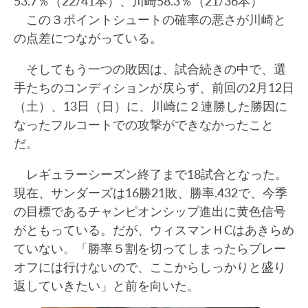
53.7％（22/41本）、川崎58.3％（21/36本）
この３ポイントシュートの確率の悪さが川崎と
の点差につながっている。
そしてもう一つの敗因は、試合続きの中で、選
手たちのコンディションが戻らず、前回の2月12日
（土）、13日（日）に、川崎に２連勝した勝因に
なったフルコートでの攻撃ができなかったこと
だ。
レギュラーシーズン終了まで18試合となった。
現在、サンダーズは16勝21敗、勝率.432で、今季
の目標であるチャンピオンシップ進出に黄色信号
がともっている。だが、ウィスマンＨCはあきらめ
ていない。「勝率５割を切ってしまったらプレー
オフには行けないので、ここからしっかりと盛り
返していきたい」と前を向いた。