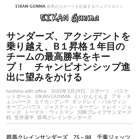
EIKAN-GUNMA
群馬のスポーツを応援するウェブマガジン
サンダーズ、アクシデントを
乗り越え、B１昇格１年目の
チームの最高勝率をキー
プ！ チャンピオンシップ進
出に望みをかける
hoshino edit office
2022年3月29日
スポーツ
バスケ
ットボール
EIKAN GUNMA
えいかんぐんま
アキ・チ
ェンバース
エイカングンマ
オンドレイ・バルヴィン
オープンハウス
ジャスティン・キーナン
トレイ・ジョ
ーンズ
トーマス・ウィスマン
川崎ブレイブサンダーズ
戦
笠井康平
群馬クレインサンダーズ
群馬クレインサンダーズ 75－88 千葉ジェッツ