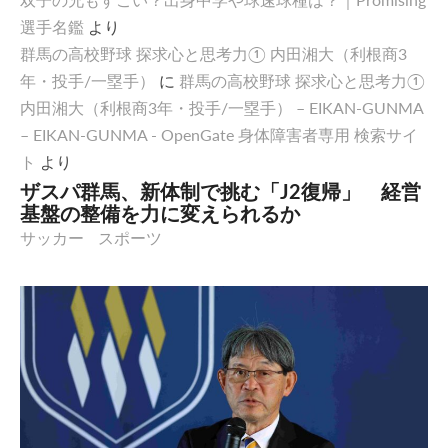
選手名鑑
より
群馬の高校野球 探求心と思考力① 内田湘大（利根商3
年・投手/一塁手）
に
群馬の高校野球 探求心と思考力①
内田湘大（利根商3年・投手/一塁手） – EIKAN-GUNMA
– EIKAN-GUNMA - OpenGate 身体障害者専用 検索サイ
ト
より
ザスパ群馬、新体制で挑む「J2復帰」 経営
基盤の整備を力に変えられるか
サッカー
スポーツ