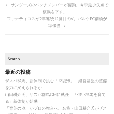
←
サンダーズのベンチメンバーが躍動。今季最少失点で
横浜を下す。
ファナティコスが2年連続12度目のV。パルケFC前橋が
準優勝
→
最近の投稿
ザスパ群馬、新体制で挑む「J2復帰」 経営基盤の整備
を力に変えられるか
山田耕介氏、ザスパ群馬GMに就任 「強い群馬を育て
る」新体制が始動
「育英の魂」がプロの舞台へ。名将・山田耕介氏がザス