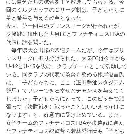
けば自分たちの試合をＴＶ放送してもらえる。今
回のミルクカップの２リーグ制は、子どもたちに
夢と希望を与える改革となった。
今回、第一回目のプリンスリーグが行われたが、
決勝戦に進出した大泉FCとファナティコスFBAの
代表に話を聞いた。
毎年県大会出場の常連チームだが、今年はプリ
ンスリーグに振り分けられた。大泉FCは今年から
U-12とU-15を設け、クラブチームとして活動して
いる。同クラブの代表で監督も務める根岸滋昌氏
は、「子どもたちに、ここ（正田醤油スタジアム
群馬）でプレーできる幸せとチャンスを与えてく
れました。子どもたちにとって、このピッチで頑
張って（決勝戦を）戦ったことはいいきっかけに
なります」と、好意的に受け止めている。また、
女子チームのファナティコスFBAが決勝戦に進ん
だファナティコス総監督の若林秀行氏も「子ども