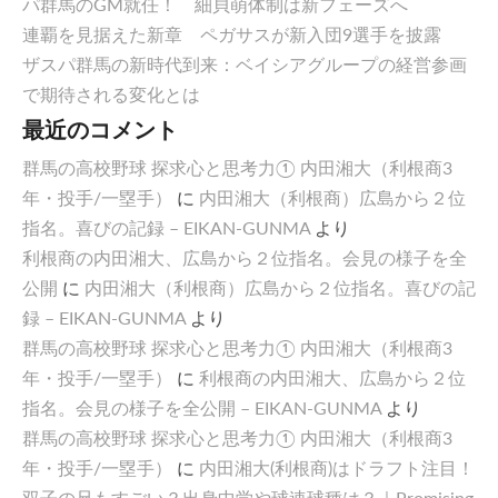
パ群馬のGM就任！ 細貝萌体制は新フェーズへ
連覇を見据えた新章 ペガサスが新入団9選手を披露
ザスパ群馬の新時代到来：ベイシアグループの経営参画
で期待される変化とは
最近のコメント
群馬の高校野球 探求心と思考力① 内田湘大（利根商3
年・投手/一塁手）
に
内田湘大（利根商）広島から２位
指名。喜びの記録 – EIKAN-GUNMA
より
利根商の内田湘大、広島から２位指名。会見の様子を全
公開
に
内田湘大（利根商）広島から２位指名。喜びの記
録 – EIKAN-GUNMA
より
群馬の高校野球 探求心と思考力① 内田湘大（利根商3
年・投手/一塁手）
に
利根商の内田湘大、広島から２位
指名。会見の様子を全公開 – EIKAN-GUNMA
より
群馬の高校野球 探求心と思考力① 内田湘大（利根商3
年・投手/一塁手）
に
内田湘大(利根商)はドラフト注目！
双子の兄もすごい？出身中学や球速球種は？｜Promising