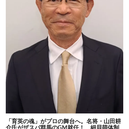
「育英の魂」がプロの舞台へ。名将・山田耕
介氏がザスパ群馬のGM就任！ 細貝萌体制