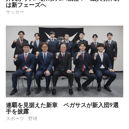
は新フェーズへ
サッカー
連覇を見据えた新章 ペガサスが新入団9選
手を披露
スポーツ
野球