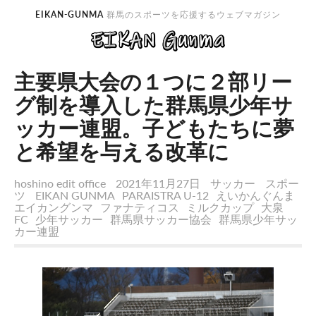
EIKAN-GUNMA
群馬のスポーツを応援するウェブマガジン
主要県大会の１つに２部リー
グ制を導入した群馬県少年サ
ッカー連盟。子どもたちに夢
と希望を与える改革に
hoshino edit office
2021年11月27日
サッカー
スポー
ツ
EIKAN GUNMA
PARAISTRA U-12
えいかんぐんま
エイカングンマ
ファナティコス
ミルクカップ
大泉
FC
少年サッカー
群馬県サッカー協会
群馬県少年サッ
カー連盟