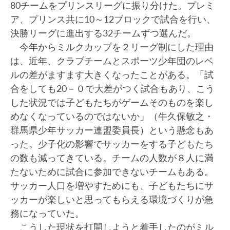
80チームをプリンスリーグに振り分けた。プレミ
ア、プリンス共に10～12ブロックで試合を行い、
決勝リーグに進出する32チームずつ選んだ。
今年からミルクカップを２リーグ制にした理由
は、近年、クラブチームとスポーツ少年団のレベ
ルの差がますます大きくなったことがある。「試
合をしても20－０で大差がつく試合もあり、こう
した状況では子どもたちがゲームそのものを楽し
めなくなっているのではないか」（牛久保敏之・
群馬県少年サッカー連盟委員長）という懸念もあ
った。少子化の影響でサッカーをする子どもたち
の数も減ってきている。チームの人数が８人に満
たないために試合に参加できないチームもある。
サッカー人口を増やすためにも、子どもたちにサ
ッカーが楽しいと思ってもらえる環境づくりが急
務になっていた。
こうした現状を打開しようと着手したのがミル