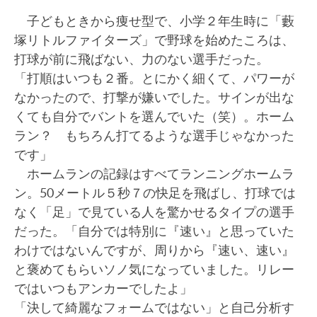
子どもときから痩せ型で、小学２年生時に「藪
塚リトルファイターズ」で野球を始めたころは、
打球が前に飛ばない、力のない選手だった。
「打順はいつも２番。とにかく細くて、パワーが
なかったので、打撃が嫌いでした。サインが出な
くても自分でバントを選んでいた（笑）。ホーム
ラン？ もちろん打てるような選手じゃなかった
です」
ホームランの記録はすべてランニングホームラ
ン。50メートル５秒７の快足を飛ばし、打球では
なく「足」で見ている人を驚かせるタイプの選手
だった。「自分では特別に『速い』と思っていた
わけではないんですが、周りから『速い、速い』
と褒めてもらいソノ気になっていました。リレー
ではいつもアンカーでしたよ」
「決して綺麗なフォームではない」と自己分析す