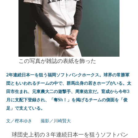
この写真が雑誌の表紙を飾った
2年連続日本一を狙う福岡ソフトバンクホークス。球界の常勝軍
団ともいわれるチームの中で、群馬出身の若きホープがいる。太
田市生まれ、元東農大二の遊撃手、周東佑京だ。育成から今年3
月に支配下登録され、「奪Sh！」を掲げるチームの側面を「俊
足」で支えている。
文／樫本ゆき 撮影／川崎賢大
球団史上初の３年連続日本一を狙うソフトバン