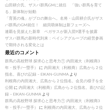
山田耕介氏、ザスパ群馬GMに就任 「強い群馬を育て
る」新体制が始動
「育英の魂」がプロの舞台へ。名将・山田耕介氏がザス
パ群馬のGM就任！ 細貝萌体制は新フェーズへ
連覇を見据えた新章 ペガサスが新入団9選手を披露
ザスパ群馬の新時代到来：ベイシアグループの経営参画
で期待される変化とは
最近のコメント
群馬の高校野球 探求心と思考力① 内田湘大（利根商3
年・投手/一塁手）
に
内田湘大（利根商）広島から２位
指名。喜びの記録 – EIKAN-GUNMA
より
利根商の内田湘大、広島から２位指名。会見の様子を全
公開
に
内田湘大（利根商）広島から２位指名。喜びの記
録 – EIKAN-GUNMA
より
群馬の高校野球 探求心と思考力① 内田湘大（利根商3
年・投手/一塁手）
に
利根商の内田湘大、広島から２位