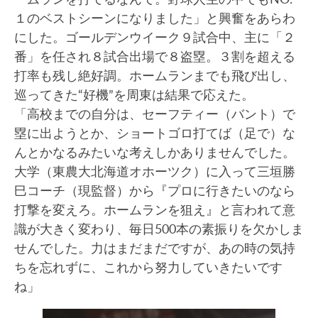
１のベストシーンになりました」と興奮をあらわ
にした。ゴールデンウイーク９試合中、主に「２
番」を任され８試合出場で８盗塁。３割を超える
打率も残し絶好調。ホームランまでも飛び出し、
巡ってきた“好機”を周東は結果で応えた。
「高校までの自分は、セーフティー（バント）で
塁に出ようとか、ショートゴロ打てば（足で）な
んとかなるみたいな考えしかありませんでした。
大学（東農大北海道オホーツク）に入って三垣勝
巳コーチ（現監督）から『プロに行きたいのなら
打撃を変えろ。ホームランを狙え』と言われて意
識が大きく変わり、毎日500本の素振りを欠かしま
せんでした。力はまだまだですが、あの時の気持
ちを忘れずに、これから努力していきたいです
ね」