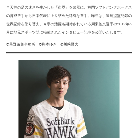
＊天性の足の速さを生かした「盗塁」を武器に、福岡ソフトバンクホークス
の育成選手から日本代表に上り詰めた稀有な選手。昨年は、連続盗塁記録の
世界記録を塗り替え、今季の活躍も期待されている周東佑京選手の2019年6
月に地元スポーツ誌に掲載されたインタビュー記事を公開いたします。
©星野編集事務所 ©樫本ゆき ©川﨑賢大