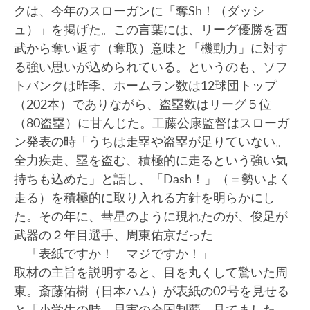
クは、今年のスローガンに「奪Sh！（ダッシ
ュ）」を掲げた。この言葉には、リーグ優勝を西
武から奪い返す（奪取）意味と「機動力」に対す
る強い思いが込められている。というのも、ソフ
トバンクは昨季、ホームラン数は12球団トップ
（202本）でありながら、盗塁数はリーグ５位
（80盗塁）に甘んじた。工藤公康監督はスローガ
ン発表の時「うちは走塁や盗塁が足りていない。
全力疾走、塁を盗む、積極的に走るという強い気
持ちも込めた」と話し、「Dash！」（＝勢いよく
走る）を積極的に取り入れる方針を明らかにし
た。その年に、彗星のように現れたのが、俊足が
武器の２年目選手、周東佑京だった
「表紙ですか！ マジですか！」
取材の主旨を説明すると、目を丸くして驚いた周
東。斎藤佑樹（日本ハム）が表紙の02号を見せる
と「小学生の時、早実の全国制覇、見てました