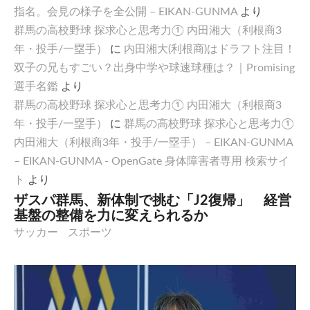
指名。会見の様子を全公開 – EIKAN-GUNMA
より
群馬の高校野球 探求心と思考力① 内田湘大（利根商3
年・投手/一塁手）
に
内田湘大(利根商)はドラフト注目！
双子の兄もすごい？出身中学や球速球種は？｜Promising
選手名鑑
より
群馬の高校野球 探求心と思考力① 内田湘大（利根商3
年・投手/一塁手）
に
群馬の高校野球 探求心と思考力①
内田湘大（利根商3年・投手/一塁手） – EIKAN-GUNMA
– EIKAN-GUNMA - OpenGate 身体障害者専用 検索サイ
ト
より
ザスパ群馬、新体制で挑む「J2復帰」 経営
基盤の整備を力に変えられるか
サッカー
スポーツ