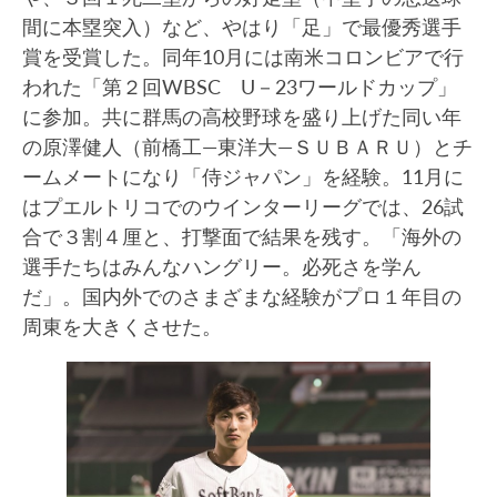
間に本塁突入）など、やはり「足」で最優秀選手
賞を受賞した。同年10月には南米コロンビアで行
われた「第２回WBSC U－23ワールドカップ」
に参加。共に群馬の高校野球を盛り上げた同い年
の原澤健人（前橋工―東洋大―ＳＵＢＡＲＵ）とチ
ームメートになり「侍ジャパン」を経験。11月に
はプエルトリコでのウインターリーグでは、26試
合で３割４厘と、打撃面で結果を残す。「海外の
選手たちはみんなハングリー。必死さを学ん
だ」。国内外でのさまざまな経験がプロ１年目の
周東を大きくさせた。