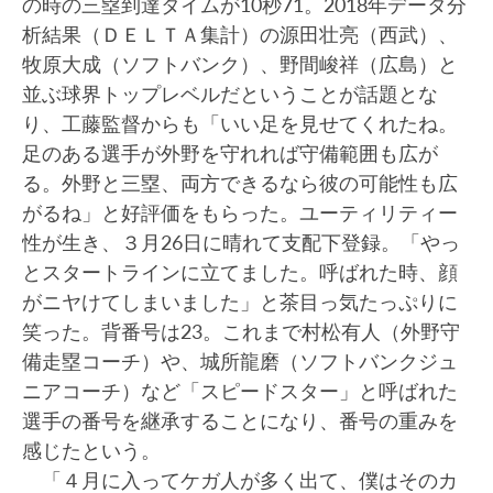
の時の三塁到達タイムが10秒71。2018年データ分
析結果（ＤＥＬＴＡ集計）の源田壮亮（西武）、
牧原大成（ソフトバンク）、野間峻祥（広島）と
並ぶ球界トップレベルだということが話題とな
り、工藤監督からも「いい足を見せてくれたね。
足のある選手が外野を守れれば守備範囲も広が
る。外野と三塁、両方できるなら彼の可能性も広
がるね」と好評価をもらった。ユーティリティー
性が生き、３月26日に晴れて支配下登録。「やっ
とスタートラインに立てました。呼ばれた時、顔
がニヤけてしまいました」と茶目っ気たっぷりに
笑った。背番号は23。これまで村松有人（外野守
備走塁コーチ）や、城所龍磨（ソフトバンクジュ
ニアコーチ）など「スピードスター」と呼ばれた
選手の番号を継承することになり、番号の重みを
感じたという。
「４月に入ってケガ人が多く出て、僕はそのカ