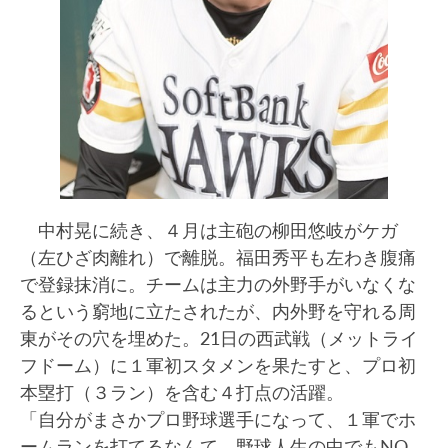
中村晃に続き、４月は主砲の柳田悠岐がケガ
（左ひざ肉離れ）で離脱。福田秀平も左わき腹痛
で登録抹消に。チームは主力の外野手がいなくな
るという窮地に立たされたが、内外野を守れる周
東がその穴を埋めた。21日の西武戦（メットライ
フドーム）に１軍初スタメンを果たすと、プロ初
本塁打（３ラン）を含む４打点の活躍。
「自分がまさかプロ野球選手になって、１軍でホ
ームランを打てるなんて。野球人生の中でもNO.