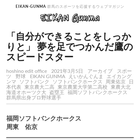
EIKAN-GUNMA
群馬のスポーツを応援するウェブマガジン
「自分ができることをしっか
りと」 夢を足でつかんだ鷹の
スピードスター
hoshino edit office
2021年3月5日
アーカイブ
スポー
ツ
野球
EIKAN GUNMA
えいかんぐんま
エイカング
ンマ
ソフトバンク
ソフトバンクホークス
周東佑京
日
本代表
東京農大二高
東京農業大学第二高校
東農大北
海道オホーツク大
盗塁王
福岡ソフトバンクホークス
群馬県出身プロ野球選手
福岡ソフトバンクホークス
周東 佑京