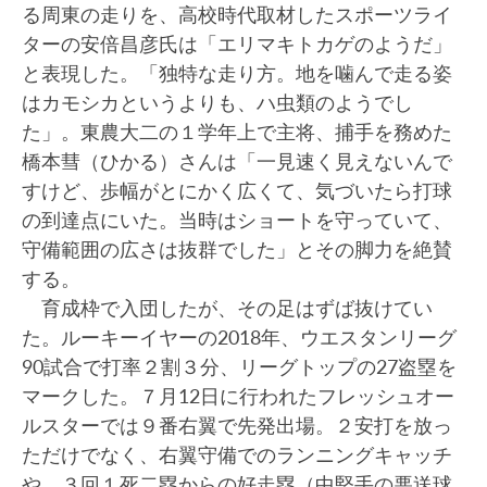
る周東の走りを、高校時代取材したスポーツライ
ターの安倍昌彦氏は「エリマキトカゲのようだ」
と表現した。「独特な走り方。地を噛んで走る姿
はカモシカというよりも、ハ虫類のようでし
た」。東農大二の１学年上で主将、捕手を務めた
橋本彗（ひかる）さんは「一見速く見えないんで
すけど、歩幅がとにかく広くて、気づいたら打球
の到達点にいた。当時はショートを守っていて、
守備範囲の広さは抜群でした」とその脚力を絶賛
する。
育成枠で入団したが、その足はずば抜けてい
た。ルーキーイヤーの2018年、ウエスタンリーグ
90試合で打率２割３分、リーグトップの27盗塁を
マークした。７月12日に行われたフレッシュオー
ルスターでは９番右翼で先発出場。２安打を放っ
ただけでなく、右翼守備でのランニングキャッチ
や、３回１死二塁からの好走塁（中堅手の悪送球