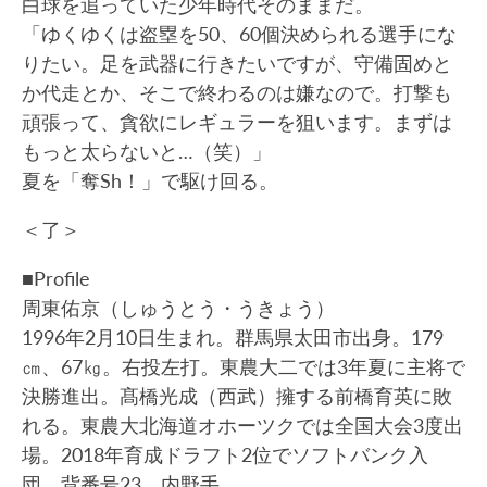
白球を追っていた少年時代そのままだ。
「ゆくゆくは盗塁を50、60個決められる選手にな
りたい。足を武器に行きたいですが、守備固めと
か代走とか、そこで終わるのは嫌なので。打撃も
頑張って、貪欲にレギュラーを狙います。まずは
もっと太らないと…（笑）」
夏を「奪Sh！」で駆け回る。
＜了＞
■Profile
周東佑京（しゅうとう・うきょう）
1996年2月10日生まれ。群馬県太田市出身。179
㎝、67㎏。右投左打。東農大二では3年夏に主将で
決勝進出。髙橋光成（西武）擁する前橋育英に敗
れる。東農大北海道オホーツクでは全国大会3度出
場。2018年育成ドラフト2位でソフトバンク入
団。背番号23、内野手。