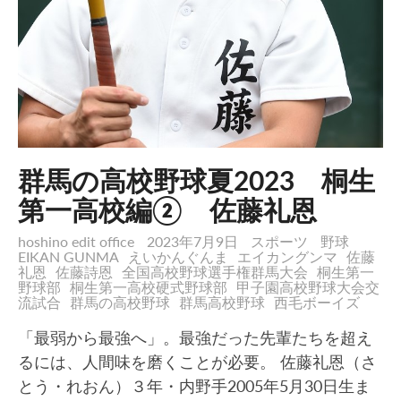
群馬の高校野球夏2023 桐生
第一高校編② 佐藤礼恩
hoshino edit office
2023年7月9日
スポーツ
野球
EIKAN GUNMA
えいかんぐんま
エイカングンマ
佐藤
礼恩
佐藤詩恩
全国高校野球選手権群馬大会
桐生第一
野球部
桐生第一高校硬式野球部
甲子園高校野球大会交
流試合
群馬の高校野球
群馬高校野球
西毛ボーイズ
「最弱から最強へ」。最強だった先輩たちを超え
るには、人間味を磨くことが必要。 佐藤礼恩（さ
とう・れおん）３年・内野手2005年5月30日生ま