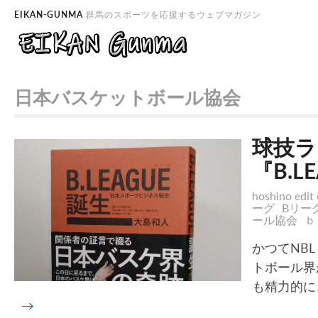
EIKAN-GUNMA
群馬のスポーツを応援するウェブマガジン
日本バスケットボール協会
球技ラ
『B.
hoshino edit 
ーグ
Bリー
ール協会
ｂ
かつてNB
トボール界
も精力的に
→