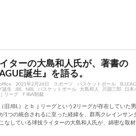
イターの大島和人氏が、著書の
LEAGUE誕生』を語る。
office
2021年2月26日
スポーツ
バスケットボール
B.LE
グ誕生
JBL
NBL
バスケットボール
大島和人
川淵三郎
日本
ｊリーグ
ＦIBA制裁
L（旧JBL）とｂｊリーグという2リーグが存在していた
が1つの統合されるに至った経緯を、群馬クレインサン
こなしている球技ライターの大島和人氏が、綿密な取材