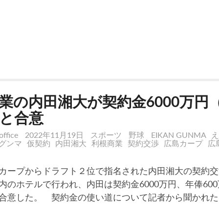
業の内田湘大が契約金6000万円
と合意
office
2022年11月19日
スポーツ
野球
EIKAN GUNMA
え
グンマ
仮契約
内田湘大
利根商業
契約交渉
広島カープ
広
ープからドラフト２位で指名された内田湘大の契約交渉
内のホテルで行われ、内田は契約金6000万円、年俸60
合意した。 契約金の使い道について記者から聞かれた