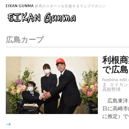
EIKAN-GUNMA
群馬のスポーツを応援するウェブマガジン
広島カープ
利根商
で広島
hoshino edit 
ま
エイカン
高校野球
広島東洋カ
日に高崎市
に推定）で
→