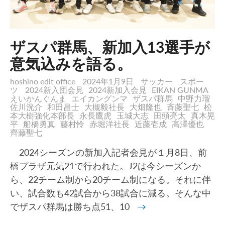
ザスパ群馬、新加入13選手が
意気込みを語る。
hoshino edit office
2024年1月9日
サッカー
スポー
ツ
2024新入団会見
2024新加入会見
EIKAN GUNMA
えいかんぐんま
エイカングンマ
ザスパ群馬
中野力瑠
佐川洸介
和田昌士
大槻毅社長
大畑隆也
斉藤聖七
松
本大樹強化本部長
永長鷹虎
玉城大志
田頭亮太
真木晃
平
船橋勇真
藤村怜
赤堀洋社長
近藤壱成
高澤優也
齊藤聖七
2024シーズンの新加入記者会見が１月8日、前
橋プラザ元気21で行われた。J2は今シーズンか
ら、22チーム制から20チーム制になる。それに伴
い、試合数も42試合から38試合に減る。そんな中
でザスパ群馬は勝ち点51、10
→