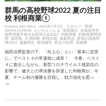
群馬の高校野球2022 夏の注目
校 利根商業①
hoshino edit office
2022年7月7日
スポーツ
野球
EIKAN GUNMA
えいかんぐんま
保坂陽呂
全国高等学
校野球選手権大会群馬大会2022
利根商業
利根商業野球
部
坂田敦
大澤頼輝
林翔太朗
真庭和志
群馬の高校野
球2022
遠藤翔生
那須健矢
長谷川知秀
高橋輝
福田治男監督の下、「向上心」とい「基本に忠実
に」でベスト４の常連校に成長！ 今春、ベスト
４に進出しながら、新型コロナウイルス感染症の
影響で、健大との準決勝を辞退した利根商が、今
夏、チーム初の優勝を目指し、戦力強化を図っ
→