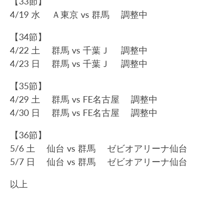
【33節】
4/19 水 Ａ東京 vs 群馬 調整中
【34節】
4/22 土 群馬 vs 千葉Ｊ 調整中
4/23 日 群馬 vs 千葉Ｊ 調整中
【35節】
4/29 土 群馬 vs FE名古屋 調整中
4/30 日 群馬 vs FE名古屋 調整中
【36節】
5/6 土 仙台 vs 群馬 ゼビオアリーナ仙台
5/7 日 仙台 vs 群馬 ゼビオアリーナ仙台
以上