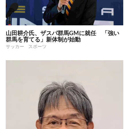
山田耕介氏、ザスパ群馬GMに就任 「強い
群馬を育てる」新体制が始動
サッカー
スポーツ