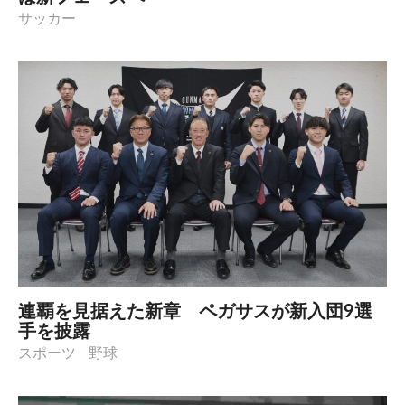
サッカー
連覇を見据えた新章 ペガサスが新入団9選
手を披露
スポーツ
野球