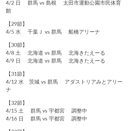
4/2 日 群馬 vs 島根 太田市運動公園市民体育
館
【29節】
4/5 水 千葉Ｊ vs 群馬 船橋アリーナ
【30節】
4/8 土 北海道 vs 群馬 北海きたえーる
4/9 日 北海道 vs 群馬 北海きたえーる
【31節】
4/12 水 茨城 vs 群馬 アダストリアみとアリー
ナ
【32節】
4/15 土 群馬 vs 宇都宮 調整中
4/16 日 群馬 vs 宇都宮 調整中