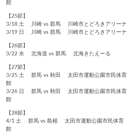
館
【25節】
3/18 土 川崎 vs 群馬 川崎市とどろきアリーナ
3/19 日 川崎 vs 群馬 川崎市とどろきアリーナ
【26節】
3/22 水 北海道 vs 群馬 北海きたえーる
【27節】
3/25 土 群馬 vs 秋田 太田市運動公園市民体育
館
3/26 日 群馬 vs 秋田 太田市運動公園市民体育
館
【28節】
4/1 土 群馬 vs 島根 太田市運動公園市民体育
館