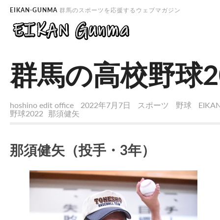
EIKAN-GUNMA
群馬のスポーツを応援するウェブマガジン
群馬の高校野球2
hoshino edit office
2022年7月7日
スポーツ
野球
EIKA
野球2022
那須健矢
那須健矢（投手・3年）