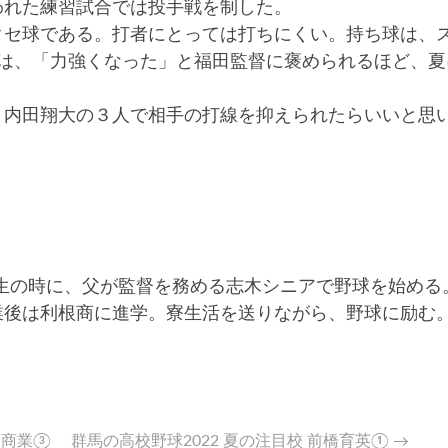
われた練習試合では投手戦を制した。
セ球である。打者にとっては打ちにくい。持ち球は、
近は、「力強くなった」と福田監督に褒められるほど、夏
と内田翔大の３人で相手の打線を抑えられたらいいと思
２年生の時に、父が監督を務める志木シニアで野球を始める
業後は利根商に進学。寮生活を送りながら、野球に励む
根商業③
群馬の高校野球2022 夏の注目校 前橋育英①
→