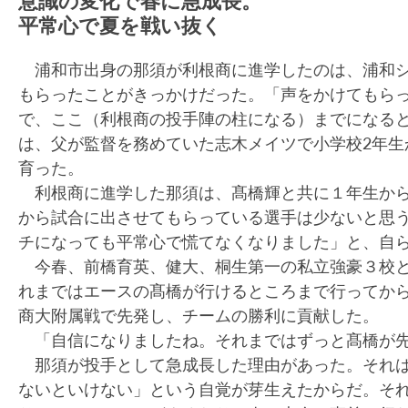
意識の変化で春に急成長。
平常心で夏を戦い抜く
浦和市出身の那須が利根商に進学したのは、浦和シ
もらったことがきっかけだった。「声をかけてもら
で、ここ（利根商の投手陣の柱になる）までになる
は、父が監督を務めていた志木メイツで小学校2年
育った。
利根商に進学した那須は、髙橋輝と共に１年生から
から試合に出させてもらっている選手は少ないと思
チになっても平常心で慌てなくなりました」と、自
今春、前橋育英、健大、桐生第一の私立強豪３校と
れまではエースの髙橋が行けるところまで行ってか
商大附属戦で先発し、チームの勝利に貢献した。
「自信になりましたね。それまではずっと髙橋が先
那須が投手として急成長した理由があった。それは
ないといけない」という自覚が芽生えたからだ。そ