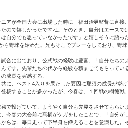
ニアが全国大会に出場した時に、福田治男監督に直接
ったので嬉しかったですね。そのとき、自分はエースで
とは自分でも思っていなかったです」と嬉しそうに語っ
生から野球を始めた。兄もそこでプレーをしており、野球
試合に出ており、公式戦の経験は豊富。「自分たちの
うんです。先輩たちの代から経験を積ませてもらってい
らの成長を実感する。
共に、ベスト4入りを果たした要因に那須の成長が挙げ
ら登板することが多かったが、今春は、１回戦の樹徳戦
発で投げていて、ようやく自分も先発をさせてもらい
、今春の大会前に髙橋がケガをしたことで、「自分が
れからは、毎日走って下半身を鍛えることを意識した。