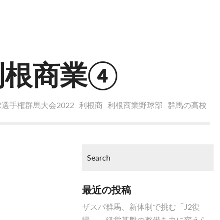
利根商業④
選手権群馬大会2022
利根商
利根商業野球部
群馬の高校
最近の投稿
ザスパ群馬、新体制で挑む「J2復
帰」 経営基盤の整備を力に変えら