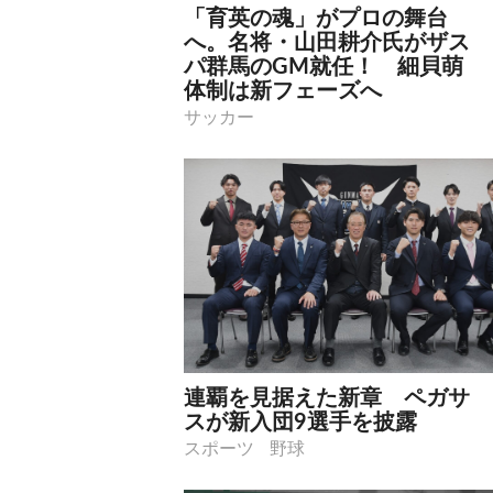
「育英の魂」がプロの舞台
へ。名将・山田耕介氏がザス
パ群馬のGM就任！ 細貝萌
体制は新フェーズへ
サッカー
連覇を見据えた新章 ペガサ
スが新入団9選手を披露
スポーツ
野球