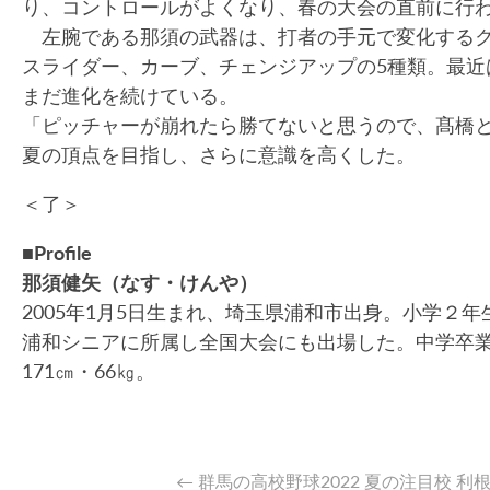
り、コントロールがよくなり、春の大会の直前に行
左腕である那須の武器は、打者の手元で変化するク
スライダー、カーブ、チェンジアップの5種類。最
まだ進化を続けている。
「ピッチャーが崩れたら勝てないと思うので、髙橋
夏の頂点を目指し、さらに意識を高くした。
＜了＞
■Profile
那須健矢（なす・けんや）
2005年1月5日生まれ、埼玉県浦和市出身。小学
浦和シニアに所属し全国大会にも出場した。中学卒
171㎝・66㎏。
←
群馬の高校野球2022 夏の注目校 利