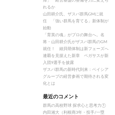
れるか
山田耕介氏、ザスパ群馬GMに就
任 「強い群馬を育てる」新体制が
始動
「育英の魂」がプロの舞台へ。名
将・山田耕介氏がザスパ群馬のGM
就任！ 細貝萌体制は新フェーズへ
連覇を見据えた新章 ペガサスが新
入団9選手を披露
ザスパ群馬の新時代到来：ベイシア
グループの経営参画で期待される変
化とは
最近のコメント
群馬の高校野球 探求心と思考力①
内田湘大（利根商3年・投手/一塁