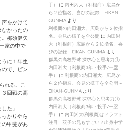
手）
に
内田湘大（利根商）広島か
ら２位指名。喜びの記録 – EIKAN-
GUNMA
より
、声をかけて
利根商の内田湘大、広島から２位指
はなかったの
名。会見の様子を全公開
に
内田湘
た。那須健矢
大（利根商）広島から２位指名。喜
一家の中で
びの記録 – EIKAN-GUNMA
より
群馬の高校野球 探求心と思考力①
ように１年生
内田湘大（利根商3年・投手/一塁
るので、ピン
手）
に
利根商の内田湘大、広島か
ら２位指名。会見の様子を全公開 –
られる。こ
EIKAN-GUNMA
より
、３回戦の高
群馬の高校野球 探求心と思考力①
内田湘大（利根商3年・投手/一塁
ました」
手）
に
内田湘大(利根商)はドラフト
しっかりやら
注目！双子の兄もすごい？出身中学
その甲斐があ
や球速球種は？｜Promising選手名