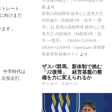
鑑
より
ストレート、
群馬の高校野球 探求心と思考力①
に向けまだ
内田湘大（利根商3年・投手/一塁
手）
に
群馬の高校野球 探求心と思
います」
考力① 内田湘大（利根商3年・投
手/一塁手） – EIKAN-GUNMA –
EIKAN-GUNMA - OpenGate 身体障
害者専用 検索サイト
より
ザスパ群馬、新体制で挑む
。中学時代は
「J2復帰」 経営基盤の整
備を力に変えられるか
。左投左打、
サッカー
スポーツ