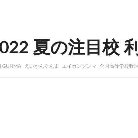
022 夏の注目校 
N GUNMA
えいかんぐんま
エイカングンマ
全国高等学校野球