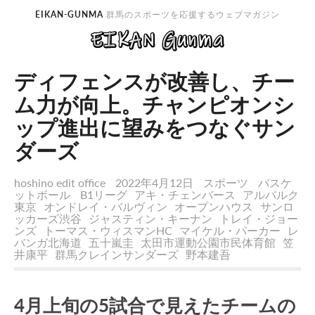
EIKAN-GUNMA
群馬のスポーツを応援するウェブマガジン
ディフェンスが改善し、チー
ム力が向上。チャンピオンシ
ップ進出に望みをつなぐサン
ダーズ
hoshino edit office
2022年4月12日
スポーツ
バスケ
ットボール
B1リーグ
アキ・チェンバース
アルバルク
東京
オンドレイ・バルヴィン
オープンハウス
サンロ
ッカーズ渋谷
ジャスティン・キーナン
トレイ・ジョー
ンズ
トーマス・ウィスマンHC
マイケル・パーカー
レ
バンガ北海道
五十嵐圭
太田市運動公園市民体育館
笠
井康平
群馬クレインサンダーズ
野本建吾
4月上旬の5試合で見えたチームの