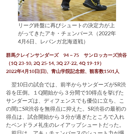
リーグ終盤に再びシュートの決定力が上
がってきたアキ・チェンバース（2022年
4月6日、レバンガ北海道戦）
群馬クレインサンダーズ 94－75 サンロッカーズ渋谷
（1Q 23-10, 2Q 25-14, 3Q 27-22, 4Q 19-19）
2022年4月10日(日)、青山学院記念館、観客数1501人
翌10日の試合では、前半からサンダーズがSR渋
谷を圧倒。１Q開始から３分間で10得点を挙げた
サンダーズは、ディフェンスでも優位に立ち、こ
の間にSR渋谷を無得点に抑えた。SR渋谷の最初の
得点は、試合開始から３分が過ぎたところで入れ
たベンドラメ礼生のレイアップシュートだった。
前日は、アキ・チェンバースのシュート力が爆