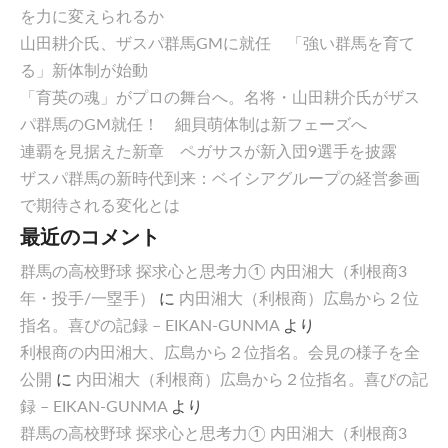
を力に変えられるか
山田耕介氏、ザスパ群馬GMに就任 「強い群馬を育て
る」新体制が始動
「育英の魂」がプロの舞台へ。名将・山田耕介氏がザス
パ群馬のGM就任！ 細貝萌体制は新フェーズへ
連覇を見据えた新章 ペガサスが新入団9選手を披露
ザスパ群馬の新時代到来：ベイシアグループの経営参画
で期待される変化とは
最近のコメント
群馬の高校野球 探求心と思考力① 内田湘大（利根商3
年・投手/一塁手）
に
内田湘大（利根商）広島から２位
指名。喜びの記録 – EIKAN-GUNMA
より
利根商の内田湘大、広島から２位指名。会見の様子を全
公開
に
内田湘大（利根商）広島から２位指名。喜びの記
録 – EIKAN-GUNMA
より
群馬の高校野球 探求心と思考力① 内田湘大（利根商3