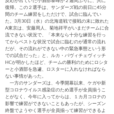
反応が出ていた小酒部泰暉が２週間ぶりに、共に
復帰。この２選手は、サンダーズ戦の前日に45分
間のチーム練習をしただけで、試合に臨んでい
た。3月30日（水）の北海道戦で接戦の末に敗れた
A東京は、安藤周人、菊地祥平がいまだチームに合
流できない状況で、「本来なら十分な練習を行っ
てからベストな状況で試合に臨むのが通常の流れ
だが、その流れができない中の緊急事態という形
での試合だった」と、ルカ・パヴィチェヴィッチ
HCが明かしたほど、チームの勝利のためにロシタ
ーと小酒部を急遽、ロスターに入れなければなら
ない事情があった。
一方のサンダーズは、今季開幕以来、ケガや新
型コロナウイルス感染症のため選手が全員揃うこ
とがなく、今年に入ってからは、１カ月コロナの
影響で練習ができないこともあったが、シーズン
終盤でようやく選手が全員揃って練習ができるよ