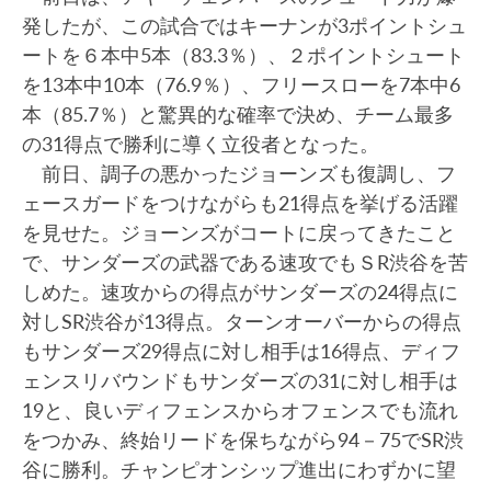
発したが、この試合ではキーナンが3ポイントシュ
ートを６本中5本（83.3％）、２ポイントシュート
を13本中10本（76.9％）、フリースローを7本中6
本（85.7％）と驚異的な確率で決め、チーム最多
の31得点で勝利に導く立役者となった。
前日、調子の悪かったジョーンズも復調し、フ
ェースガードをつけながらも21得点を挙げる活躍
を見せた。ジョーンズがコートに戻ってきたこと
で、サンダーズの武器である速攻でもＳR渋谷を苦
しめた。速攻からの得点がサンダーズの24得点に
対しSR渋谷が13得点。ターンオーバーからの得点
もサンダーズ29得点に対し相手は16得点、ディフ
ェンスリバウンドもサンダーズの31に対し相手は
19と、良いディフェンスからオフェンスでも流れ
をつかみ、終始リードを保ちながら94－75でSR渋
谷に勝利。チャンピオンシップ進出にわずかに望