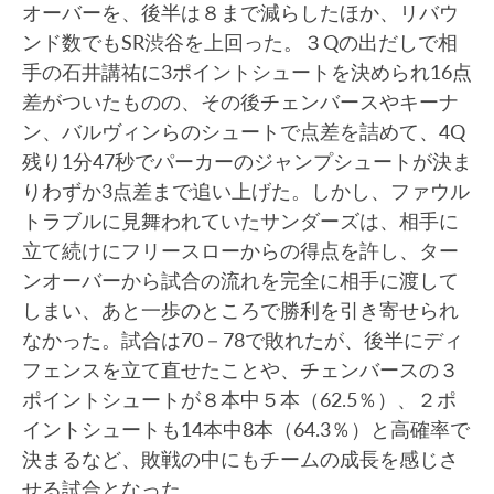
オーバーを、後半は８まで減らしたほか、リバウ
ンド数でもSR渋谷を上回った。３Qの出だしで相
手の石井講祐に3ポイントシュートを決められ16点
差がついたものの、その後チェンバースやキーナ
ン、バルヴィンらのシュートで点差を詰めて、4Q
残り1分47秒でパーカーのジャンプシュートが決ま
りわずか3点差まで追い上げた。しかし、ファウル
トラブルに見舞われていたサンダーズは、相手に
立て続けにフリースローからの得点を許し、ター
ンオーバーから試合の流れを完全に相手に渡して
しまい、あと一歩のところで勝利を引き寄せられ
なかった。試合は70－78で敗れたが、後半にディ
フェンスを立て直せたことや、チェンバースの３
ポイントシュートが８本中５本（62.5％）、２ポ
イントシュートも14本中8本（64.3％）と高確率で
決まるなど、敗戦の中にもチームの成長を感じさ
せる試合となった。