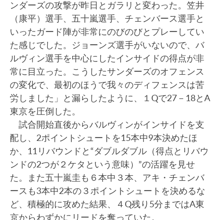
ンダーズの攻撃が昨日とガラリと変わった。笠井
（康平）選手、五十嵐選手、チェンバース選手と
いったガード陣が非常にのびのびとプレーしてい
た感じでした。ジョーンズ選手がいないので、バ
ルヴィン選手を中心にしたインサイドの得点が非
常に目立った。こうしたサンダーズのオフェンス
の変化で、最初のほうで我々のディフェンスは苦
労しました」と漏らしたように、１Qで27－18とA
東京を圧倒した。
試合開始直後からバルヴィンがインサイドを支
配し、2ポイントシュートを15本中9本決めたほ
か、11リバウンドと“ダブルダブル（得点とリバウ
ンドの2つが２ケタという意味）”の活躍を見せ
た。また五十嵐圭も６本中３本、アキ・チェンバ
ースも3本中2本の３ポイントシュートを決めるな
ど、積極的に攻めた結果、４Q残り5分まではA東
京からわずかにリードを奪っていた。