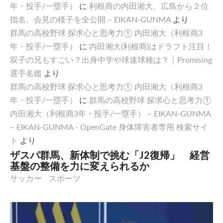
年・投手/一塁手）
に
利根商の内田湘大、広島から２位
指名。会見の様子を全公開 – EIKAN-GUNMA
より
群馬の高校野球 探求心と思考力① 内田湘大（利根商3
年・投手/一塁手）
に
内田湘大(利根商)はドラフト注目！
双子の兄もすごい？出身中学や球速球種は？｜Promising
選手名鑑
より
群馬の高校野球 探求心と思考力① 内田湘大（利根商3
年・投手/一塁手）
に
群馬の高校野球 探求心と思考力①
内田湘大（利根商3年・投手/一塁手） – EIKAN-GUNMA
– EIKAN-GUNMA - OpenGate 身体障害者専用 検索サイ
ト
より
ザスパ群馬、新体制で挑む「J2復帰」 経営
基盤の整備を力に変えられるか
サッカー
スポーツ