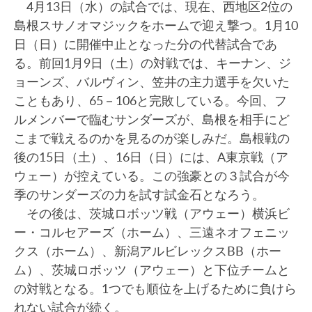
4月13日（水）の試合では、現在、西地区2位の
島根スサノオマジックをホームで迎え撃つ。1月10
日（日）に開催中止となった分の代替試合であ
る。前回1月9日（土）の対戦では、キーナン、ジ
ョーンズ、バルヴィン、笠井の主力選手を欠いた
こともあり、65－106と完敗している。今回、フ
ルメンバーで臨むサンダーズが、島根を相手にど
こまで戦えるのかを見るのが楽しみだ。島根戦の
後の15日（土）、16日（日）には、A東京戦（ア
ウェー）が控えている。この強豪との３試合が今
季のサンダーズの力を試す試金石となろう。
その後は、茨城ロボッツ戦（アウェー）横浜ビ
ー・コルセアーズ（ホーム）、三遠ネオフェニッ
クス（ホーム）、新潟アルビレックスBB（ホー
ム）、茨城ロボッツ（アウェー）と下位チームと
の対戦となる。1つでも順位を上げるために負けら
れない試合が続く。