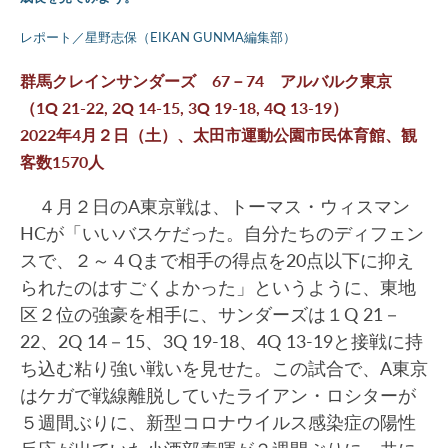
レポート／星野志保（EIKAN GUNMA編集部）
群馬クレインサンダーズ 67－74 アルバルク東京
（1Q 21-22, 2Q 14-15, 3Q 19-18, 4Q 13-19）
2022年4月２日（土）、太田市運動公園市民体育館、観
客数1570人
４月２日のA東京戦は、トーマス・ウィスマン
HCが「いいバスケだった。自分たちのディフェン
スで、２～４Qまで相手の得点を20点以下に抑え
られたのはすごくよかった」というように、東地
区２位の強豪を相手に、サンダーズは１Q 21－
22、2Q 14－15、3Q 19-18、4Q 13-19と接戦に持
ち込む粘り強い戦いを見せた。この試合で、A東京
はケガで戦線離脱していたライアン・ロシターが
５週間ぶりに、新型コロナウイルス感染症の陽性