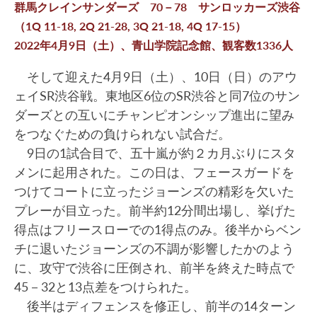
群馬クレインサンダーズ 70－78 サンロッカーズ渋谷
（1Q 11-18, 2Q 21-28, 3Q 21-18, 4Q 17-15）
2022年4月9日（土）、青山学院記念館、観客数1336人
そして迎えた4月9日（土）、10日（日）のアウ
ェイSR渋谷戦。東地区6位のSR渋谷と同7位のサン
ダーズとの互いにチャンピオンシップ進出に望み
をつなぐための負けられない試合だ。
9日の1試合目で、五十嵐が約２カ月ぶりにスタ
メンに起用された。この日は、フェースガードを
つけてコートに立ったジョーンズの精彩を欠いた
プレーが目立った。前半約12分間出場し、挙げた
得点はフリースローでの1得点のみ。後半からベン
チに退いたジョーンズの不調が影響したかのよう
に、攻守で渋谷に圧倒され、前半を終えた時点で
45－32と13点差をつけられた。
後半はディフェンスを修正し、前半の14ターン