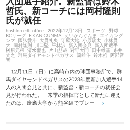
入団選手紹介。新監督は鈴木
哲氏、新コーチには岡村隆則
氏が就任
hoshino edit office
2022年12月13日
スポーツ
野球
BCリーグ
EIKAN GUNMA
えいかんぐんま
エイカング
ンマ
國弘愛斗
大貫礼央
守屋大地
小原駿太
小林貫
大
岡村隆則
川口堅
平林渉
新入団会見
新入団選手
榊原元稀
清水聖也
片山朋哉
狩野大門
田中雄基
糸井
丈之
群馬ダイヤモンドペガサス
薗雄斗
鈴木哲
阿部音
音
12月11日（日）に高崎市内の球団事務所で、群
馬ダイヤモンドペガサスの2023年度新加入選手14
人の入団会見と共に、新監督・新コーチの就任会
見が行われた。 来季の指揮官として新たに迎え
たのは、慶應大学から熊谷組でプレー
→