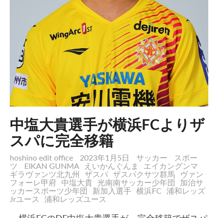
中塩大貴選手が横浜FCよりザ
スパに完全移籍
hoshino edit office
2023年1月5日
サッカー
スポー
ツ
EIKAN GUNMA
えいかんぐんま
エイカングンマ
ギラヴァンツ北九州
ザスパ
ザスパクサツ群馬
ヴァン
フォーレ甲府
中塩大貴
光南南サッカー少年団
加治サ
ッカースポーツ少年団
新加入選手
横浜FC
浦和レッズ
Jrユース
浦和レッズユース