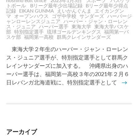
hoshino edit office
2023年1月3日
スポーツ
バスケッ
トボール
Bリーグ最年少出場記録
Bリーグ最年少得点
記録
EIKAN GUNMA
えいかんぐんま
エイカングン
マ
オープンハウス
ゴザ中学校
サンダーズ
ハーパージ
ャンローレンスジュニア
ハーパー・ジャン・ローレン
ス・ジュニア
ハーパー選手
東海大学
東海大学バスケ
部
特別指定選手
琉球ゴールデンキングス
福岡第一バ
スケ部
福岡第一高校
群馬クレインサンダーズ
東海大学２年生のハーパー・ジャン・ローレン
ス・ジュニア選手が、特別指定選手として群馬ク
レインサンダーズに加入する。 沖縄県出身のハ
ーパー選手は、福岡第一高校３年の2021年２月６
日レバンガ北海道戦に、特別指定選手として
→
アーカイブ