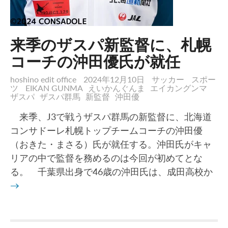
来季のザスパ新監督に、札幌
コーチの沖田優氏が就任
hoshino edit office
2024年12月10日
サッカー
スポー
ツ
EIKAN GUNMA
えいかんぐんま
エイカングンマ
ザスパ
ザスパ群馬
新監督
沖田優
来季、J3で戦うザスパ群馬の新監督に、北海道
コンサドーレ札幌トップチームコーチの沖田優
（おきた・まさる）氏が就任する。沖田氏がキャ
リアの中で監督を務めるのは今回が初めてとな
る。 千葉県出身で46歳の沖田氏は、成田高校か
→