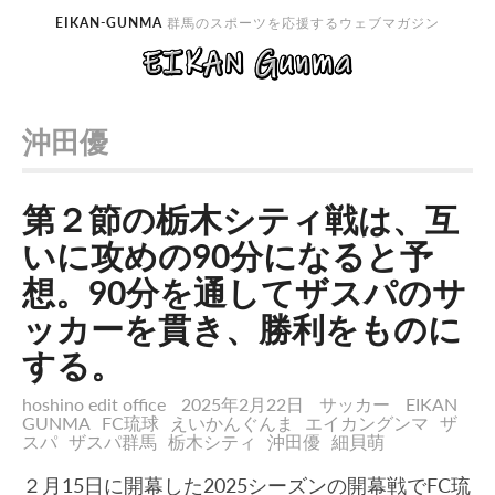
EIKAN-GUNMA
群馬のスポーツを応援するウェブマガジン
沖田優
第２節の栃木シティ戦は、互
いに攻めの90分になると予
想。90分を通してザスパのサ
ッカーを貫き、勝利をものに
する。
hoshino edit office
2025年2月22日
サッカー
EIKAN
GUNMA
FC琉球
えいかんぐんま
エイカングンマ
ザ
スパ
ザスパ群馬
栃木シティ
沖田優
細貝萌
２月15日に開幕した2025シーズンの開幕戦でFC琉