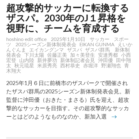
超攻撃的サッカーに転換する
ザスパ。2030年のJ１昇格を
視野に、チームを育成する
hoshino edit office
2025年1月10日
サッカー
スポー
ツ
2025シーズン新体制発表会
EIKAN GUNMA
えいか
んぐんま
エイカングンマ
ザスパ
ザスパ群馬 新体制
発表会
下川太陽
佐藤正美
加々美登生
安達秀都
小西
宏登
山内陸
新井夢功
新体制記者会見
沖田優
田中翔
太
秋元琉星
米原秀亮
西村恭史
赤堀洋
野瀬翔也
青
木翔大
2025年1月６日に前橋市のザスパークで開催され
たザスパ群馬の2025シーズン新体制発表会見。新
監督に沖田優（おきた・まさる）氏を迎え、超攻
撃的なサッカーを目指す。その超攻撃的なサッカ
ーとはどのようなものなのか、新加入選
→